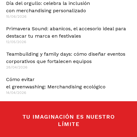
Día del orgullo: celebra la inclusión
con merchandising personalizado
15/06/2026
Primavera Sound: abanicos, el accesorio ideal para
destacar tu marca en festivales
12/05/2026
Teambuilding y family days: cómo diseñar eventos
corporativos que fortalecen equipos
28/04/2026
Cómo evitar
el greenwashing: Merchandising ecológico
14/04/2026
TU IMAGINACIÓN ES NUESTRO
LÍMITE