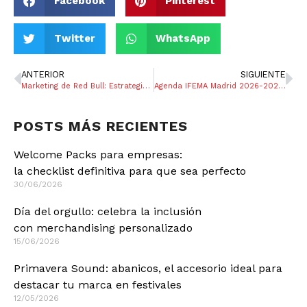
Facebook
Pinterest
Twitter
WhatsApp
ANTERIOR
SIGUIENTE
Marketing de Red Bull: Estrategias que marcan la diferencia
Agenda IFEMA Madrid 2026-2027: ferias clave por sector (y qué merchandising llevar)
POSTS MÁS RECIENTES
Welcome Packs para empresas:
la checklist definitiva para que sea perfecto
30/06/2026
Día del orgullo: celebra la inclusión
con merchandising personalizado
15/06/2026
Primavera Sound: abanicos, el accesorio ideal para
destacar tu marca en festivales
12/05/2026