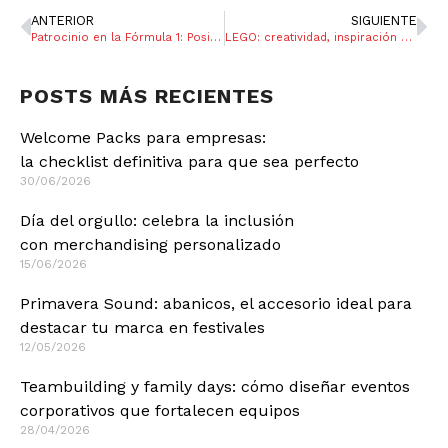
ANTERIOR
SIGUIENTE
Patrocinio en la Fórmula 1: Posicionamiento de marca.
LEGO: creatividad, inspiración y el fenómeno que conquista a niños, adultos y empresas
POSTS MÁS RECIENTES
Welcome Packs para empresas:
la checklist definitiva para que sea perfecto
30/06/2026
Día del orgullo: celebra la inclusión
con merchandising personalizado
15/06/2026
Primavera Sound: abanicos, el accesorio ideal para
destacar tu marca en festivales
12/05/2026
Teambuilding y family days: cómo diseñar eventos
corporativos que fortalecen equipos
28/04/2026