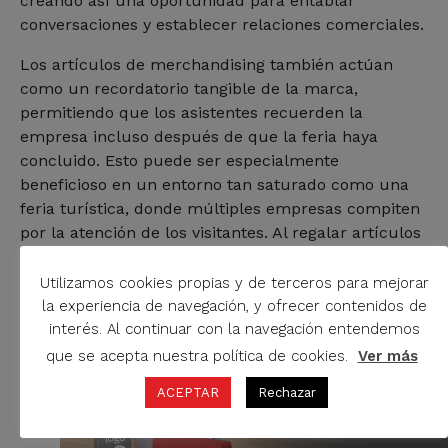
creando así una oportunidad para entablar
conversaciones y establecer relaciones comerciales.
Los artículos de merchandising también actúan
como un recordatorio tangible de la marca,
permitiendo que los asistentes recuerden la
empresa incluso después de que la feria haya
concluido. Esto puede ser especialmente
beneficioso en un entorno tan saturado como una
feria turística, donde múltiples empresas compiten
por la atención de los visitantes. Al regalar artículos
personalizados y memorables, las empresas pueden
destacarse entre la multitud y dejar una impresión
Utilizamos cookies propias y de terceros para mejorar
duradera en los asistentes.
la experiencia de navegación, y ofrecer contenidos de
interés. Al continuar con la navegación entendemos
que se acepta nuestra política de cookies.
Ver más
ACEPTAR
Rechazar