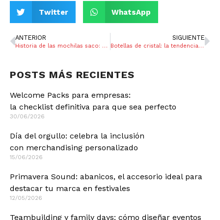
Twitter
WhatsApp
ANTERIOR
SIGUIENTE
Historia de las mochilas saco: compañera medieval y millennial
Botellas de cristal: la tendencia sostenible para publicitar tu marca
POSTS MÁS RECIENTES
Welcome Packs para empresas:
la checklist definitiva para que sea perfecto
30/06/2026
Día del orgullo: celebra la inclusión
con merchandising personalizado
15/06/2026
Primavera Sound: abanicos, el accesorio ideal para
destacar tu marca en festivales
12/05/2026
Teambuilding y family days: cómo diseñar eventos