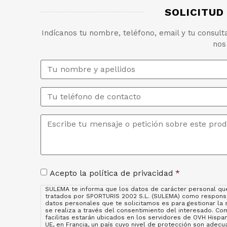
SOLICITUD
Indícanos tu nombre, teléfono, email y tu consul
nos
Nombre
y
apellidos
*
Teléfono
Mensaje
*
Consentimiento
*
Acepto la política de privacidad
*
SULEMA te informa que los datos de carácter personal qu
tratados por SPORTURIS 2002 S.L. (SULEMA) como responsab
datos personales que te solicitamos es para gestionar la s
se realiza a través del consentimiento del interesado. C
facilitas estarán ubicados en los servidores de OVH Hisp
UE, en Francia, un país cuyo nivel de protección son adec