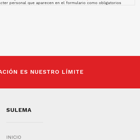
ácter personal que aparecen en el formulario como obligatorios
solicitud. Podrás ejercer tus derechos de acceso, rectificación,
como el derecho a presentar una reclamación ante una autoridad de
llada sobre Protección de Datos en nuestra página web:
privacidad
.
ACIÓN ES NUESTRO LÍMITE
SULEMA
INICIO