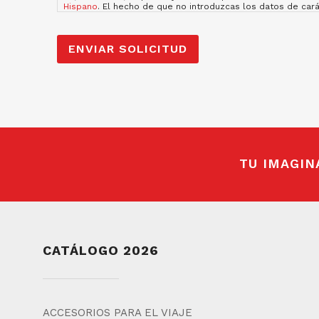
Hispano
. El hecho de que no introduzcas los datos de car
podrá tener como consecuencia que no podamos atender tu 
limitación y suprimir los datos en sulema@sulema.es así 
control. Puedes consultar la información adicional y deta
sulemagroup.com, así como consultar nuestra
política de 
TU IMAGIN
CATÁLOGO 2026
ACCESORIOS PARA EL VIAJE